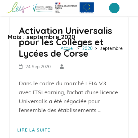
Aller
au
Portail Inter-établissements Leia
LEIA, le portail ENT NEO des établissements de Corse
contenu
Activation Universalis
(Pressez
Mois :
septembre 2020
Entrée)
pour les Collèges et
Accueil
>
2020
>
septembre
Lycées de Corse
24 Sep,2020
Dans le cadre du marché LEIA V3
avec ITSLearning, l’achat d’une licence
Universalis a été négociée pour
l’ensemble des établissements …
LIRE LA SUITE