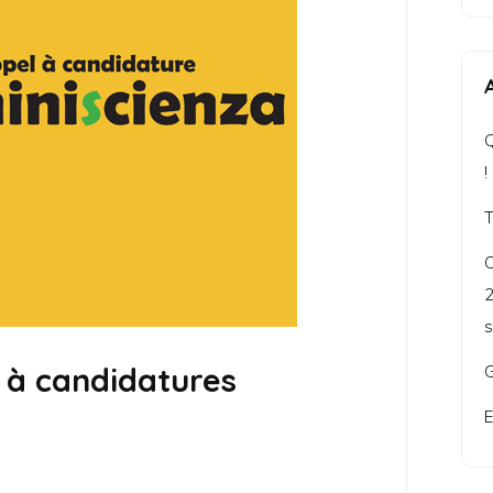
Q
!
C
2
s
l à candidatures
G
E