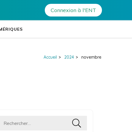
Connexion à l'ENT
tablissements Leia
es établissements de Corse
MÉRIQUES
Accueil
>
2024
>
novembre
Rechercher :