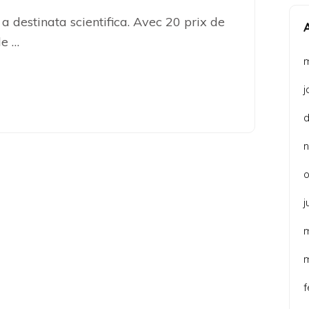
a destinata scientifica. Avec 20 prix de
de …
j
o
j
f