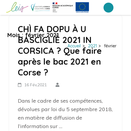
Aller
au
Portail Inter-établissements Leia
LEIA, le portail ENT NEO des établissements de Corse
contenu
CHÌ FA DOPU À U
(Pressez
Mois :
février 2021
Entrée)
BASCIGLIÈ 2021 IN
Accueil
>
2021
>
février
CORSICA ? Que faire
après le bac 2021 en
Corse ?
16 Fév,2021
Dans le cadre de ses compétences,
dévolues par loi du 5 septembre 2018,
en matière de diffusion de
l’information sur …