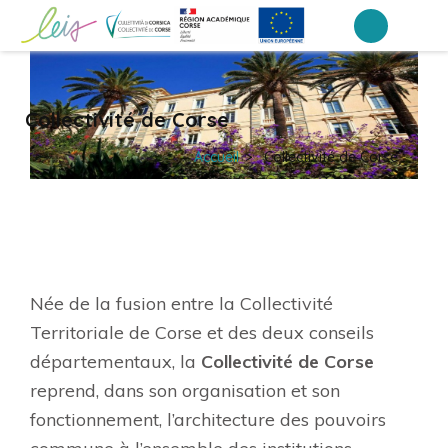
Aller
au
Portail Inter-établissements Leia
LEIA, le portail ENT NEO des établissements de Corse
contenu
(Pressez
Collectivité de Corse
Entrée)
Accueil
>
Collectivité de Corse
Née de la fusion entre la Collectivité
Territoriale de Corse et des deux conseils
départementaux, la
Collectivité de Corse
reprend, dans son organisation et son
fonctionnement, l’architecture des pouvoirs