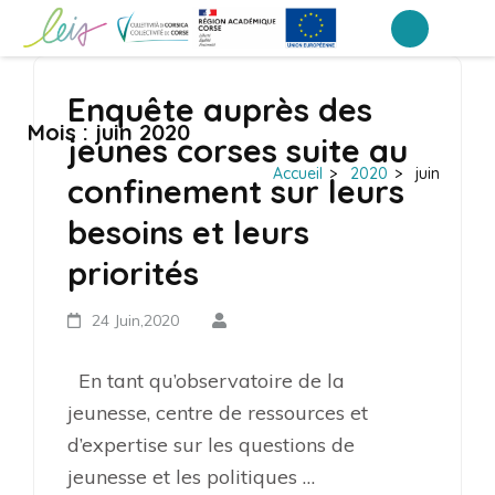
Aller
au
Portail Inter-établissements Leia
LEIA, le portail ENT NEO des établissements de Corse
contenu
Enquête auprès des
(Pressez
Mois :
juin 2020
Entrée)
jeunes corses suite au
Accueil
>
2020
>
juin
confinement sur leurs
besoins et leurs
priorités
24 Juin,2020
En tant qu’observatoire de la
jeunesse, centre de ressources et
d’expertise sur les questions de
jeunesse et les politiques …