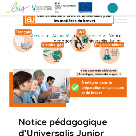
Aller
au
Portail Inter-établissements Leia
LEIA, le portail ENT NEO des établissements de Corse
contenu
(Pressez
Accueil
>
Actualités
>
Non classé
>
Notice
Entrée)
pédagogique d’Universalis Junior
Notice pédagogique
d’Universalis Junior