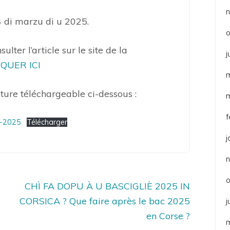
4 di marzu di u 2025.
o
ulter l’article sur le site de la
j
IQUER ICI
ture téléchargeable ci-dessous :
f
4-2025
Télécharger
j
o
CHÌ FA DOPU À U BASCIGLIÈ 2025 IN
CORSICA ? Que faire après le bac 2025
j
en Corse ?