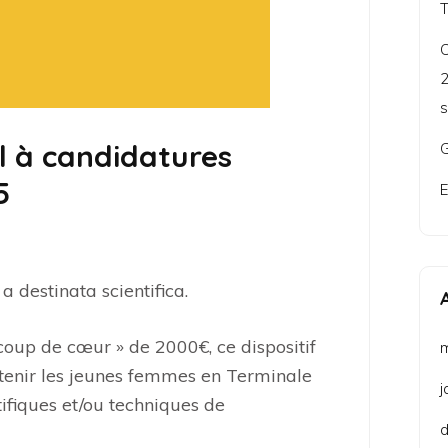
C
2
s
l à candidatures
G
5
E
a destinata scientifica.
coup de cœur » de 2000€, ce dispositif
outenir les jeunes femmes en Terminale
j
ntifiques et/ou techniques de