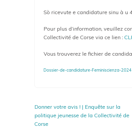
Sò ricevute e candidature sinu à u 
Pour plus d’information, veuillez cons
Collectivité de Corse via ce lien :
CL
Vous trouverez le fichier de candida
Dossier-de-candidature-Feminiscienza-202
Navigation
Donner votre avis ! | Enquête sur la
de
politique jeunesse de la Collectivité de
l’article
Corse