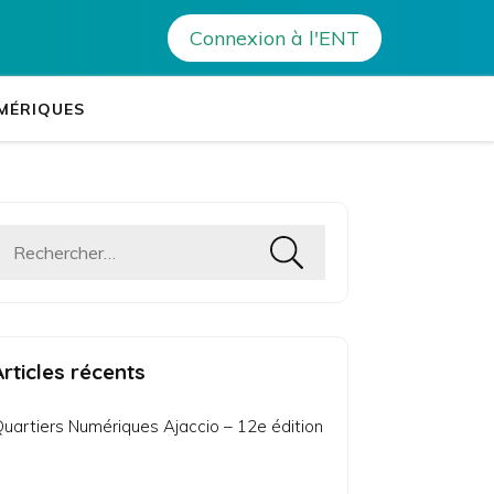
scienza : Appel à candidatures jusqu’au 4 mars 2025
Connexion à l'ENT
tablissements Leia
es établissements de Corse
MÉRIQUES
Rechercher :
Articles récents
uartiers Numériques Ajaccio – 12e édition