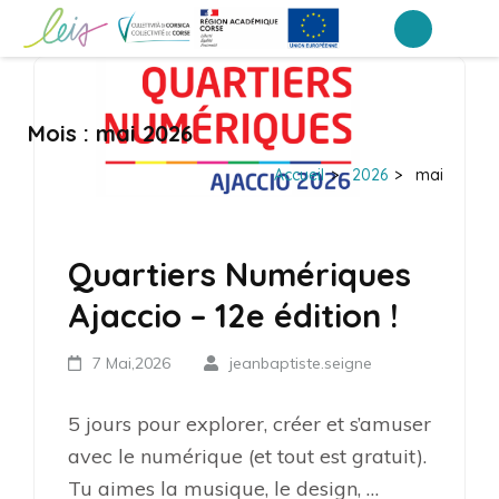
Aller
au
Portail Inter-établissements Leia
LEIA, le portail ENT NEO des établissements de Corse
contenu
(Pressez
Mois :
mai 2026
Entrée)
Accueil
>
2026
>
mai
Quartiers Numériques
Ajaccio – 12e édition !
7 Mai,2026
jeanbaptiste.seigne
5 jours pour explorer, créer et s’amuser
avec le numérique (et tout est gratuit).
Tu aimes la musique, le design, …