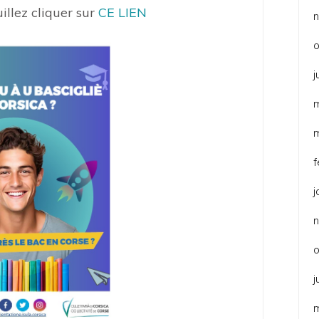
uillez cliquer sur
CE LIEN
o
j
f
j
o
j