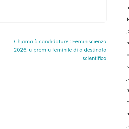
f
j
Chjama à candidature : Feminiscienza
2026, u premiu feminile di a destinata
o
scientifica
j
a
j