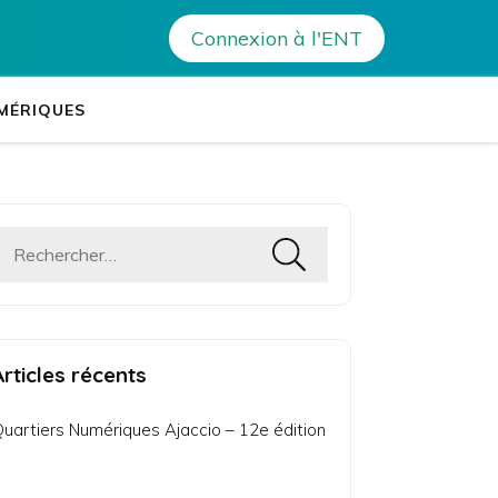
Non classé
>
Guida chi fà dopu à u bascigliè 2026
Connexion à l'ENT
tablissements Leia
es établissements de Corse
MÉRIQUES
Rechercher :
Articles récents
uartiers Numériques Ajaccio – 12e édition