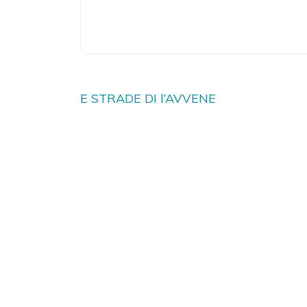
Navigation
E STRADE DI l’AVVENE
de
l’article