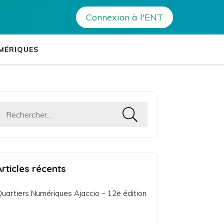
 TUTTI SAMEDI 28 OCTOBRE IN PITRETU E BICCHISGIA
Connexion à l'ENT
tablissements Leia
es établissements de Corse
MÉRIQUES
Rechercher :
Articles récents
uartiers Numériques Ajaccio – 12e édition