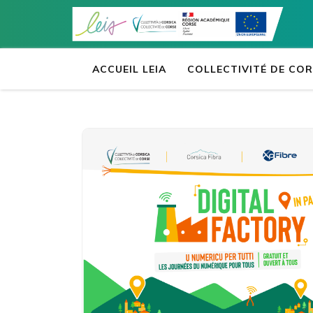
Accueil
>
Actua
Aller
au
contenu
(Pressez
ACCUEIL LEIA
COLLECTIVITÉ DE CO
Entrée)