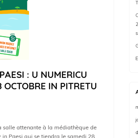
C
2
s
G
E
PAESI : U NUMERICU
8 OCTOBRE IN PITRETU
j
 salle attenante à la médiathèque de
 in Paesi qui se tiendra le samedi 28