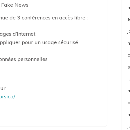
s Fake News
e de 3 conférences en accès libre :
f
j
ages d’Internet
ppliquer pour un usage sécurisé
o
onnées personnelles
j
sur
orsica/
a
j