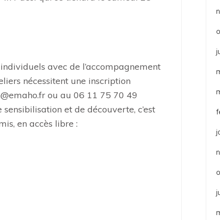
o
j
s individuels avec de l’accompagnement
iers nécessitent une inscription
on@emaho.fr ou au 06 11 75 70 49
 sensibilisation et de découverte, c’est
f
is, en accès libre :
j
o
j