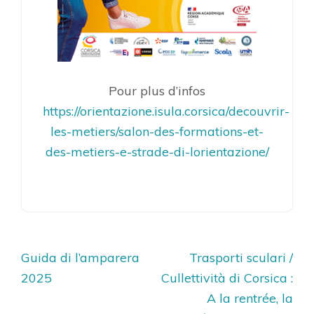
Pour plus d’infos
https://orientazione.isula.corsica/decouvrir-
les-metiers/salon-des-formations-et-
des-metiers-e-strade-di-lorientazione/
Navigation
Guida di l’amparera
Trasporti sculari /
de
2025
Cullettività di Corsica :
l’article
A la rentrée, la