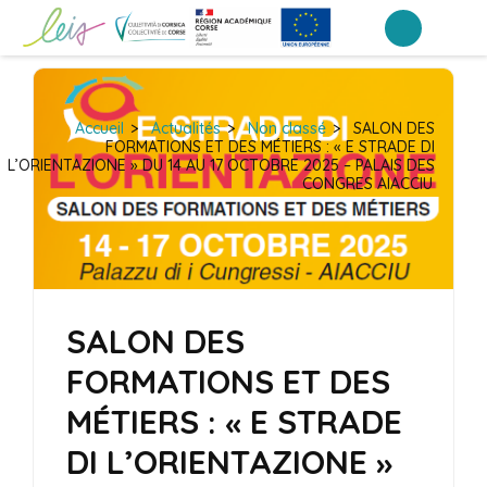
Aller
au
Portail Inter-établissements Leia
LEIA, le portail ENT NEO des établissements de Corse
contenu
(Pressez
Accueil
>
Actualités
>
Non classé
>
SALON DES
Entrée)
FORMATIONS ET DES MÉTIERS : « E STRADE DI
L’ORIENTAZIONE » DU 14 AU 17 OCTOBRE 2025 – PALAIS DES
CONGRES AIACCIU
SALON DES
FORMATIONS ET DES
MÉTIERS : « E STRADE
DI L’ORIENTAZIONE »