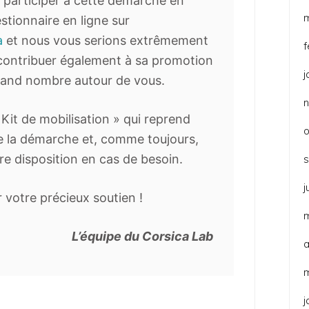
à participer à cette démarche en
tionnaire en ligne sur
a
et nous vous serions extrêmement
f
 contribuer également à sa promotion
j
grand nombre autour de vous.
 Kit de mobilisation » qui reprend
o
de la démarche et, comme toujours,
re disposition en cas de besoin.
j
 votre précieux soutien !
L’équipe du Corsica Lab
a
j