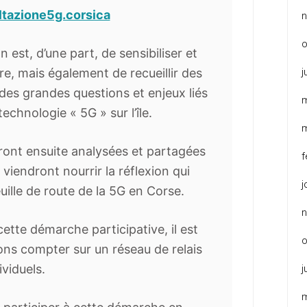
ltazione5g.corsica
o
n est, d’une part, de sensibiliser et
j
e, mais également de recueillir des
des grandes questions et enjeux liés
echnologie « 5G » sur l’île.
eront ensuite analysées et partagées
f
viendront nourrir la réflexion qui
j
uille de route de la 5G en Corse.
cette démarche participative, il est
o
ons compter sur un réseau de relais
ividuels.
j