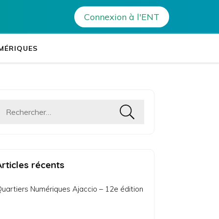
on classé
>
Consultation 5G : on compte sur vous !
Connexion à l'ENT
tablissements Leia
es établissements de Corse
MÉRIQUES
Rechercher :
Articles récents
uartiers Numériques Ajaccio – 12e édition