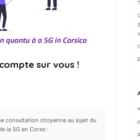
C
2
s
G
E
 compte sur vous !
une consultation citoyenne au sujet du
j
e la 5G en Corse :