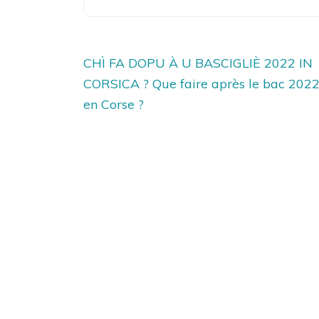
Navigation
CHÌ FA DOPU À U BASCIGLIÈ 2022 IN
de
CORSICA ? Que faire après le bac 202
l’article
en Corse ?