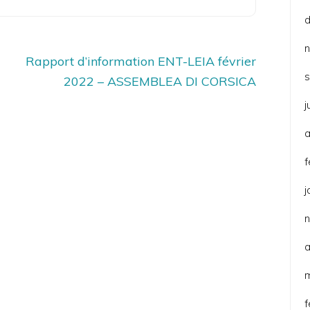
Rapport d’information ENT-LEIA février
2
2022 – ASSEMBLEA DI CORSICA
j
a
f
j
a
f