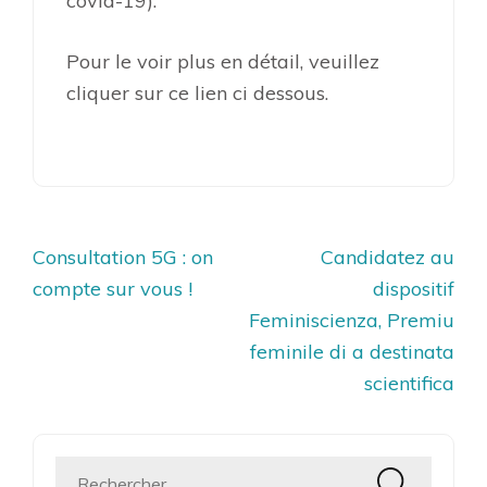
covid-19).
Pour le voir plus en détail, veuillez
cliquer sur ce lien ci dessous.
Navigation
Consultation 5G : on
Candidatez au
de
compte sur vous !
dispositif
l’article
Feminiscienza, Premiu
feminile di a destinata
scientifica