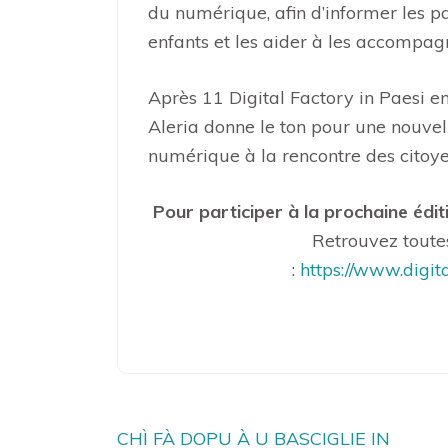
du numérique, afin d’informer les p
enfants et les aider à les accompa
Après 11 Digital Factory in Paesi e
Aleria donne le ton pour une nouvel
numérique à la rencontre des citoye
Pour participer à la prochaine édit
Retrouvez toutes
:
https://www.digita
Navigation
CHÌ FÀ DOPU À U BASCIGLIE IN