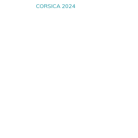
de
CORSICA 2024
l’article