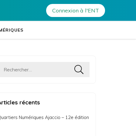
on numérique à la rencontre des habitants de l’Oriente
Connexion à l'ENT
tablissements Leia
es établissements de Corse
MÉRIQUES
Rechercher :
Articles récents
uartiers Numériques Ajaccio – 12e édition