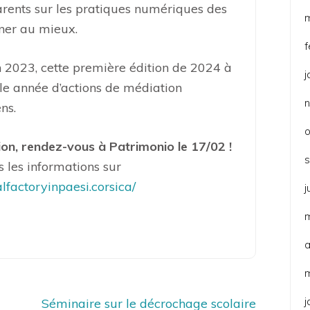
arents sur les pratiques numériques des
gner au mieux.
f
n 2023, cette première édition de 2024 à
j
le année d’actions de médiation
ns.
o
ion, rendez-vous à Patrimonio le 17/02 !
 les informations sur
lfactoryinpaesi.corsica/
j
a
j
Séminaire sur le décrochage scolaire