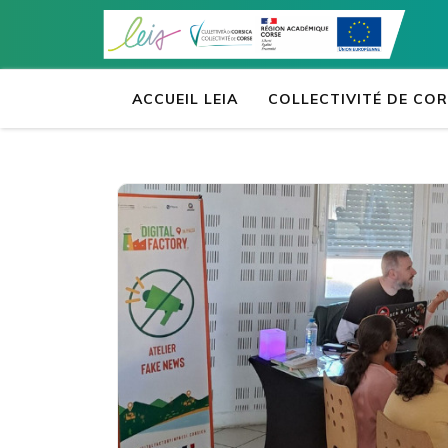
Accueil
Aller
au
contenu
(Pressez
ACCUEIL LEIA
COLLECTIVITÉ DE CO
Entrée)