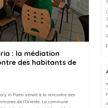
C
2
s
G
E
eria : la médiation
ontre des habitants de
j
ory in Paesi venait à la rencontre des
mmunes de l’Oriente. La commune