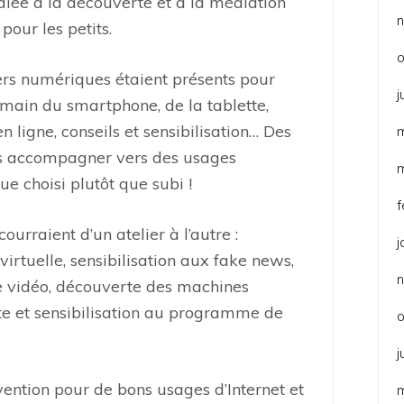
édiée à la découverte et à la médiation
our les petits.
o
lers numériques étaient présents pour
j
main du smartphone, de la tablette,
ligne, conseils et sensibilisation… Des
ous accompagner vers des usages
e choisi plutôt que subi !
f
ourraient d’un atelier à l’autre :
j
é virtuelle, sensibilisation aux fake news,
e vidéo, découverte des machines
te et sensibilisation au programme de
o
j
vention pour de bons usages d’Internet et