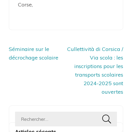
Corse,
Navigation
Séminaire sur le
Cullettività di Corsica /
de
décrochage scolaire
Via scola : les
l’article
inscriptions pour les
transports scolaires
2024-2025 sont
ouvertes
Rechercher :
Articles récents