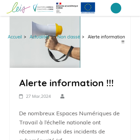
Aller
au
Portail Inter-établissements Leia
LEIA, le portail ENT NEO des établissements de Corse
contenu
(Pressez
Accueil
>
Actualités
>
Non classé
>
Alerte information
Entrée)
!!!
Alerte information !!!
27 Mar,2024
De nombreux Espaces Numériques de
Travail à l’échelle nationale ont
récemment subi des incidents de