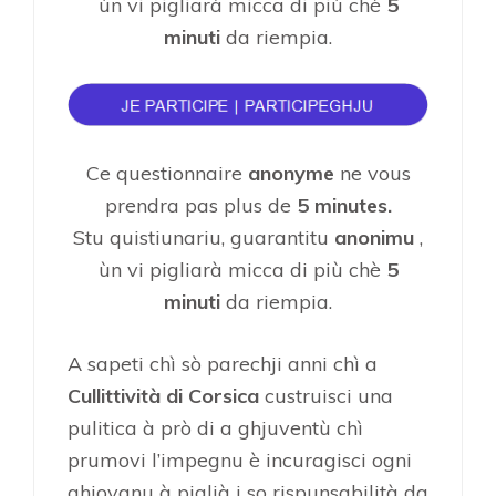
ùn vi pigliarà micca di più chè
5
minuti
da riempia.
Ce questionnaire
anonyme
ne vous
prendra pas plus de
5 minutes.
Stu quistiunariu, guarantitu
anonimu
,
ùn vi pigliarà micca di più chè
5
minuti
da riempia.
A sapeti chì sò parechji anni chì a
Cullittività di Corsica
custruisci una
pulitica à prò di a ghjuventù chì
prumovi l’impegnu è incuragisci ogni
ghjovanu à piglià i so rispunsabilità da